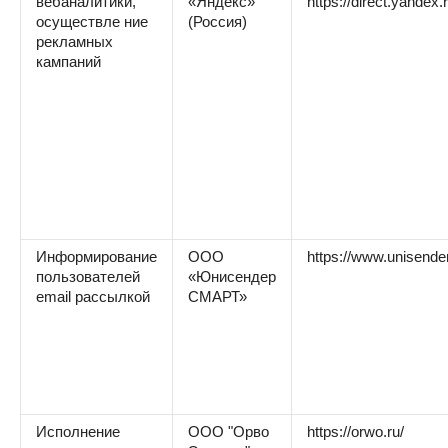
вебаналитики,
«Яндекс»
https://direct.yandex.r
осуществле ние
(Россия)
рекламных
кампаний
Информирование
ООО
https://www.unisende
пользователей
«Юнисендер
email рассылкой
СМАРТ»
Исполнение
ООО "Орво
https://orwo.ru/