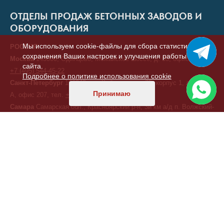
ОТДЕЛЫ ПРОДАЖ БЕТОННЫХ ЗАВОДОВ И
ОБОРУДОВАНИЯ
Мы используем cookie-файлы для сбора статистики,
РОССИЯ
сохранения Ваших настроек и улучшения работы
Москва
143000, Одинцово, Можайское шоссе, д. 55, офис 7, тел.
сайта.
+7 (495) 544-45-22
Подробнее о политике использования cookie
Санкт-Петербург
196240, ул. Кубинская, д. 75, корпус 1, литера
Принимаю
А, офис 207, тел.
+7 (812) 414-92-80
Самара
Самарская обл., Красноярский р-н, 3й км а/д п. Волжский-
п. Береза, промплощадка ООО "ЭЛКОН"
+7 (846) 321-00-11
Екатеринбург
620075, ул. Малышева д.51 офис 11/01 (бизнес-
центр «Высоцкий»), тел.
+7 (343) 378-41-18
Краснодар
350000, ул.Ивана Кияшко 10 оф 4, тел.
+7 (987) 950-
11-11
Хабаровск
ул. Дзержинского, д. 6, тел.
+7 (914) 339-20-10
КАЗАХСТАН