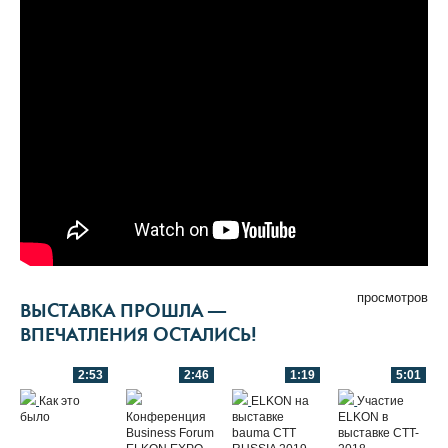
просмотров
ВЫСТАВКА ПРОШЛА —
ВПЕЧАТЛЕНИЯ ОСТАЛИСЬ!
2:53
2:46
1:19
5:01
Как это
ELKON на
Участие
было
Конференция
выставке
ELKON в
Business Forum
bauma CTT
выставке СTT-