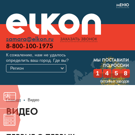
МЕНЮ
samara@elkon.ru
ЗАКАЗАТЬ ЗВОНОК
8-800-100-1975
К сожалению, нам не удалось
определить ваш город. Где вы?
МЫ ПОСТАВИЛИ
ПО РОССИИ
Регион
1
4
5
8
бетонных заводов
Главная
Видео
ВИДЕО