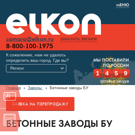
МЕНЮ
samara@elkon.ru
ЗАКАЗАТЬ ЗВОНОК
8-800-100-1975
К сожалению, нам не удалось
определить ваш город. Где вы?
МЫ ПОСТАВИЛИ
ПО РОССИИ
Регион
1
4
5
9
бетонных заводов
Главная
Заводы
Бетонные заводы БУ
БЕТОННЫЕ ЗАВОДЫ БУ