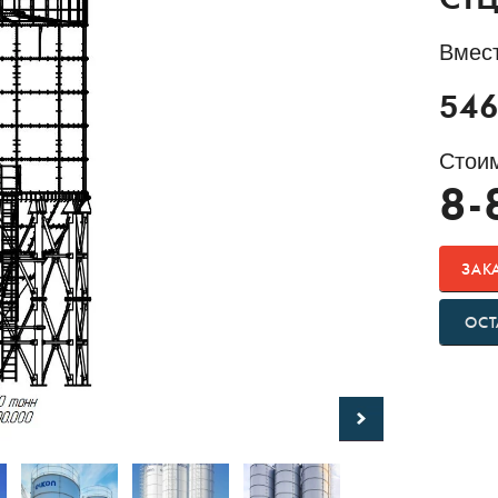
СТЦ
Вмес
546
Стоим
8-
ЗАК
ОСТ