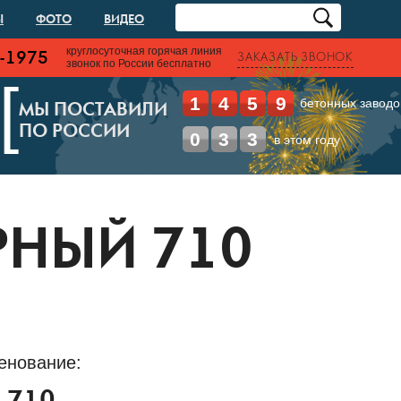
Ы
ФОТО
ВИДЕО
круглосуточная горячая линия
-1975
ЗАКАЗАТЬ ЗВОНОК
звонок по России бесплатно
[
1
4
5
9
бетонных заводо
МЫ ПОСТАВИЛИ
ПО РОССИИ
0
3
3
в этом году
РНЫЙ 710
енование: