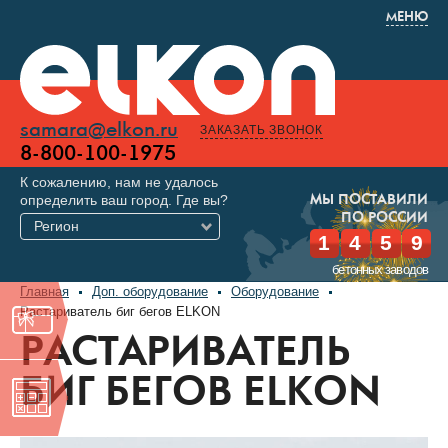
МЕНЮ
samara@elkon.ru
ЗАКАЗАТЬ ЗВОНОК
8-800-100-1975
К сожалению, нам не удалось
определить ваш город. Где вы?
МЫ ПОСТАВИЛИ
ПО РОССИИ
Регион
1
4
5
9
бетонных заводов
Главная
Доп. оборудование
Оборудование
Растариватель биг бегов ELKON
РАСТАРИВАТЕЛЬ
БИГ БЕГОВ ELKON