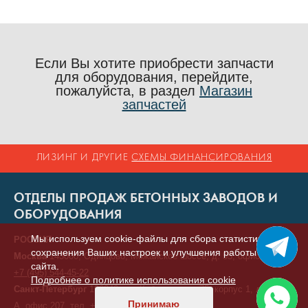
Если Вы хотите приобрести запчасти
для оборудования, перейдите,
пожалуйста, в раздел
Магазин
запчастей
ЛИЗИНГ И ДРУГИЕ
СХЕМЫ ФИНАНСИРОВАНИЯ
ОТДЕЛЫ ПРОДАЖ БЕТОННЫХ ЗАВОДОВ И
ОБОРУДОВАНИЯ
Мы используем cookie-файлы для сбора статистики,
РОССИЯ
сохранения Ваших настроек и улучшения работы
Москва
143000, Одинцово, Можайское шоссе, д. 55, офис 7, тел.
сайта.
+7 (495) 544-45-22
Подробнее о политике использования cookie
Санкт-Петербург
196240, ул. Кубинская, д. 75, корпус 1, литера
Принимаю
А, офис 207, тел.
+7 (812) 414-92-80