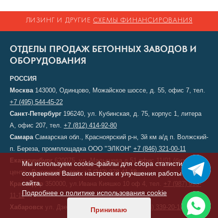
ЛИЗИНГ И ДРУГИЕ
СХЕМЫ ФИНАНСИРОВАНИЯ
ОТДЕЛЫ ПРОДАЖ БЕТОННЫХ ЗАВОДОВ И
ОБОРУДОВАНИЯ
РОССИЯ
Москва
143000, Одинцово, Можайское шоссе, д. 55, офис 7, тел.
+7 (495) 544-45-22
Санкт-Петербург
196240, ул. Кубинская, д. 75, корпус 1, литера
А, офис 207, тел.
+7 (812) 414-92-80
Самара
Самарская обл., Красноярский р-н, 3й км а/д п. Волжский-
п. Береза, промплощадка ООО "ЭЛКОН"
+7 (846) 321-00-11
Екатеринбург
620075, ул. Малышева д.51 офис 11/01 (бизнес-
Мы используем cookie-файлы для сбора статистики,
центр «Высоцкий»), тел.
+7 (343) 378-41-18
сохранения Ваших настроек и улучшения работы
сайта.
Краснодар
350000, ул.Ивана Кияшко 10 оф 4, тел.
+7 (987) 950-
Подробнее о политике использования cookie
11-11
Хабаровск
ул. Дзержинского, д. 6, тел.
+7 (914) 339-20-10
Принимаю